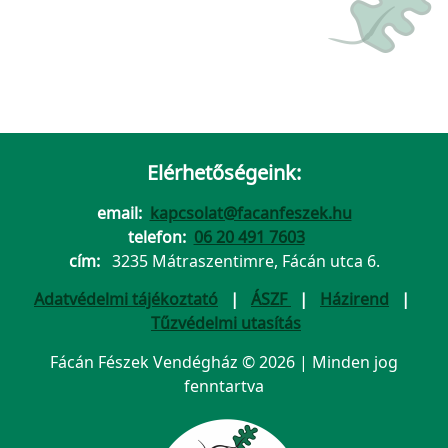
Elérhetőségeink:
email:
kapcsolat@facanfeszek.hu
telefon:
06 20 491 7603
cím:
3235 Mátraszentimre, Fácán utca 6.
Adatvédelmi tájékoztató
|
ÁSZF
|
Házirend
|
Tűzvédelmi utasítás
Fácán Fészek Vendégház © 2026 | Minden jog
fenntartva